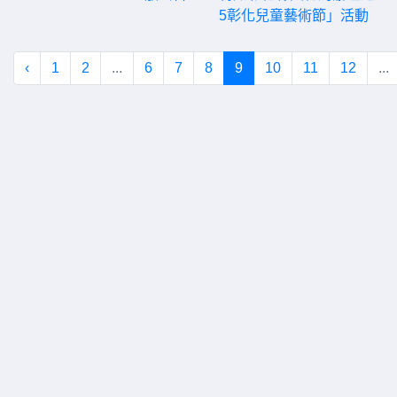
5彰化兒童藝術節」活動
‹
1
2
...
6
7
8
9
10
11
12
...