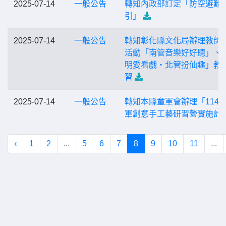
2025-07-14
一般公告
轉知內政部訂定「防空避難
引」
2025-07-14
一般公告
轉知彰化縣文化局辦理教師
活動「南管音樂好好聽」、
明愛看戲‧北管扮仙趣」教
習
2025-07-14
一般公告
轉知本縣童軍會辦理「114
軍創意手工藝研習營實施計
‹
1
2
...
5
6
7
8
9
10
11
...