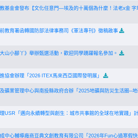
教基金會發布【文化任意門—埃及的十萬個為什麼！法老x金 字
前教育署函轉國防部法律事務司《軍法專刊》徵稿啟事
大山小腳丫》舉辦甄選活動，歡迎同學踴躍報名參加。
協會辦理「2026 ITEX馬來西亞國際發明展」
及礦業管理中心與南投縣政府合辦「2025地礦與防災生活圈─地
理USR「邁向永續轉型與創生：城市共事館的全球在地實踐」計
成中心輔導廠商豆典文創教育有限公司「2026年Fun心過寒假