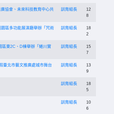
推廣協會、未來科技教育中心共
訓育組長
12
8
文創園區多功能展演廳舉辦「咒術
訓育組長
18
2
創園區東2C、D棟舉辦「蜷川實
訓育組長
15
7
日）假臺北市藝文推廣處城市舞台
訓育組長
13
9
訓育組長
18
5
訓育組長
10
6