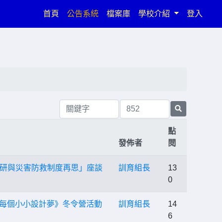
(current)
首頁
公告系統
檔案庫
學校介紹
登入
點
發佈者
閱
研與災害防救制度再思」座談
訓育組長
13
0
亮每個小小設計夢》冬令營活動
訓育組長
14
6