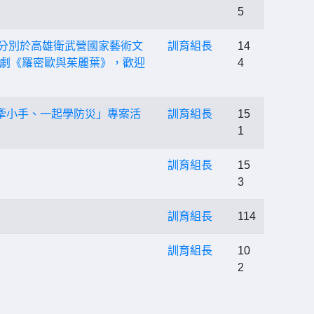
5
日）分別於高雄衛武營國家藝術文
訓育組長
14
劇《羅密歐與茱麗葉》，歡迎
4
手牽小手、一起學防災」專案活
訓育組長
15
1
訓育組長
15
3
訓育組長
114
訓育組長
10
2