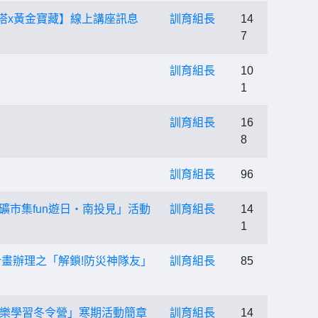
塔x黃金寶藏】線上講座訊息
訓育組長
14
7
訓育組長
10
1
訓育組長
16
8
訓育組長
96
礦市集fun遊日‧南投見」活動
訓育組長
14
1
畫辦理之「解鎖!防災神隊友」
訓育組長
85
快樂學習冬令營」寒期活動簡章
訓育組長
14