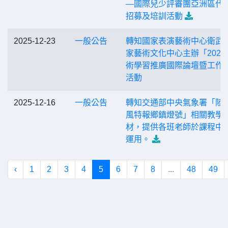
—國際兒少評審團亞洲區代
招募及培訓活動
2025-12-23
一般公告
轉知國家表演藝術中心衛武
家藝術文化中心主辦「2026
術學習推廣國際論壇暨工作
活動
2025-12-16
一般公告
轉知交通部中央氣象署「陸
風特報鄉鎮燈號」相關教學
材，提供各班老師於課程中
運用。
‹
1
2
3
4
5
6
7
8
...
48
49