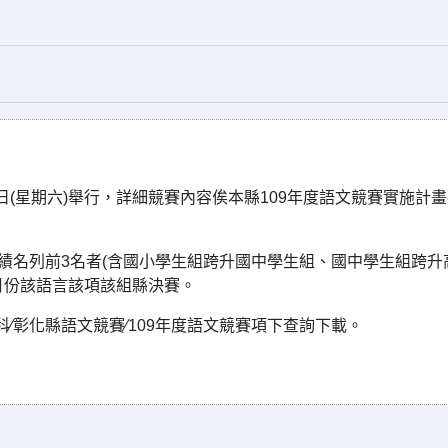
日(星期六)舉行，詳細競賽內容俟本縣109年度語文競賽實施計
績名列前3名者(含國小學生組跨升國中學生組、國中學生組跨升
9月份該語言該項該組縣決賽。
∕彰化縣語文競賽∕109年度語文競賽項下查詢下載。