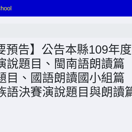
hool
賽重要預告】公告本縣109年
演說題目、閩南語朗讀篇
題目、國語朗讀國小組篇
族語決賽演說題目與朗讀