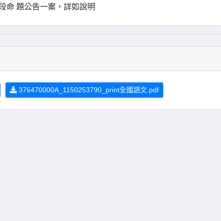
段命 題公告一案，詳如說明
376470000A_1150253790_print全國語文.pdf