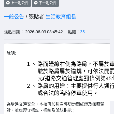
上一則公告
下一則公告
一般公告
/ 張貼者
生活教育組長
張貼日期： 2026-06-03 08:45:42 點閱：
35
說明:
１、
路面邊線右側為路肩，不屬於
駛於路肩屬於違規，可依法開罰新臺幣
元(道路交通管理處罰條例第45條
２、
路肩的用途：主要提供行人通
或合法的臨時停車使用。
為增進交通安全，本校再加強宣導切勿闖紅燈及無照駕
駛，並應遵守標誌、標線及號誌指示；