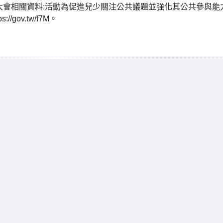
年大會相關資料:活動為促進兒少關注公共議題並強化其公共參與能
gov.tw/f7M。