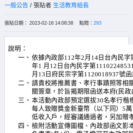
一般公告
/ 張貼者
生活教育組長
張貼日期： 2023-02-16 14:08:38 點閱：
293
說明：
一、
依據內政部112年2月14日台內民字第11
年1 月12日台內民字第111022485
月13日府民宗字第1120018937號
二、
請貴校將推薦書、孝行事蹟照等相
關簽章，於旨揭期限函送本府(民政
三、
本活動內政部預定選拔30名孝行楷模
每人致贈獎金新臺幣（以下同）5
低收入戶，經審議通過者，另加贈
四、
檢附活動宣傳圖檔、內政部函文影本