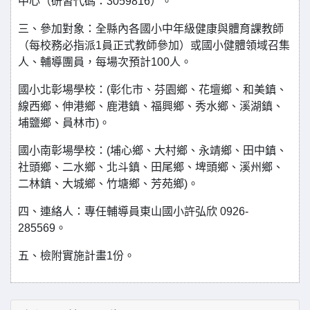
中心（研習代碼：3059816）。
三、參加對象：全縣內各國小中年級健康與體育課教師
（每校務必指派1員正式教師參加）或國小健體領域召集
人、輔導團員，每場次預計100人。
國小北彰場學校：(彰化市、芬園鄉、花壇鄉、和美鎮、
線西鄉、伸港鄉、鹿港鎮、福興鄉、秀水鄉、溪湖鎮、
埔鹽鄉、員林市)。
國小南彰場學校：(埔心鄉、大村鄉、永靖鄉、田中鎮、
社頭鄉、二水鄉、北斗鎮、田尾鄉、埤頭鄉、溪州鄉、
二林鎮、大城鄉、竹塘鄉、芳苑鄉)。
四、連絡人：專任輔導員東山國小許弘欣 0926-
285569。
五、檢附實施計畫1份。