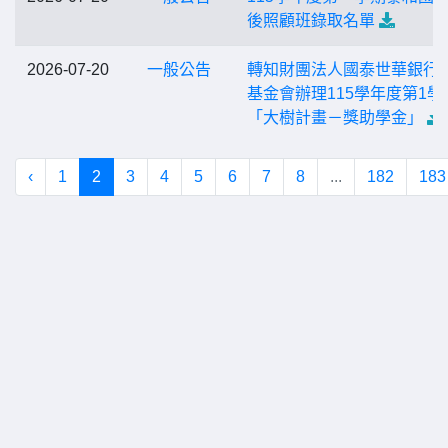
後照顧班錄取名單
2026-07-20
一般公告
轉知財團法人國泰世華銀行
基金會辦理115學年度第1學
「大樹計畫－獎助學金」
‹
1
2
3
4
5
6
7
8
...
182
183