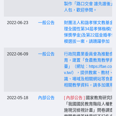
製作「路口交會 誰先誰後」
人包，歡迎參閱。
2022-06-23
一般公告
財團法人和諧孝悌文教基金
理全國性第34屆孝悌楷模(含
悌獎學金)及第22屆金婚孝悌
模選拔一案，請踴躍參加
2022-06-09
一般公告
行政院農業委員會為推動食
育，建置「食農教育教學資
臺」（網址：https://fae.coa.
v.tw/），提供教案、教材、
識、場域及相關網站等食農
相關教學資料，請多加運用
2022-05-18
內部公告
[ 內部公告 ]
國家教育研究院
「我國國民教育階段人權教
施現況檢視計畫」問卷調查