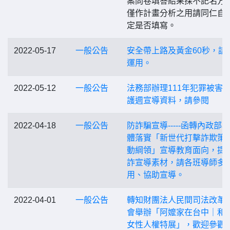
案問卷填答結果採不記名方
僅作計畫分析之用請同仁自
定是否填寫。
2022-05-17
一般公告
安全帶上路及黃金60秒，請
運用。
2022-05-12
一般公告
法務部辦理111年犯罪被害
護週宣導資料，請參閱
2022-04-18
一般公告
防詐騙宣導-----函轉內政部
體落實「新世代打擊詐欺策
動綱領」宣導教育面向，提
詐宣導素材，請各班導師多
用、協助宣導。
2022-04-01
一般公告
轉知財團法人民間司法改革
會舉辦「阿嬤家在台中｜和
女性人權特展」，歡迎參觀